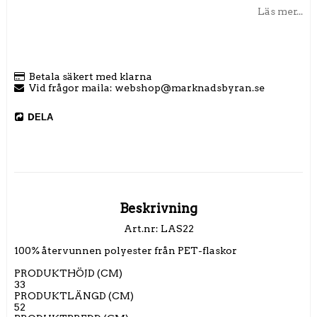
Läs mer...
Betala säkert med klarna
Vid frågor maila: webshop@marknadsbyran.se
DELA
Beskrivning
Art.nr: LAS22
100% återvunnen polyester från PET-flaskor

PRODUKTHÖJD (CM)

33

PRODUKTLÄNGD (CM)

52
