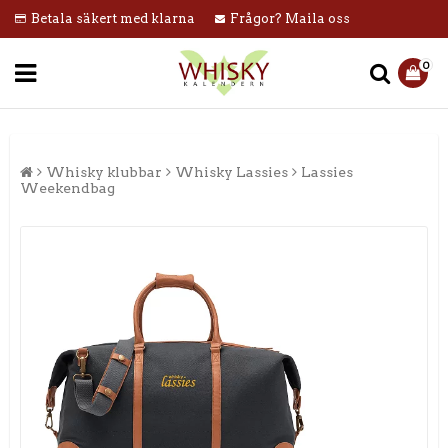
Betala säkert med klarna
Frågor? Maila oss
0
Whisky klubbar
Whisky Lassies
Lassies
Weekendbag