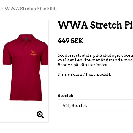
n
WWA Stretch Piké Röd
WWA Stretch Pi
449 SEK
Modern stretch-piké ekologisk bomu
kvalitet i en lite mer åtsittande mod
Brodyr på vänster bröst.
Finns i dam / herrmodell.
Storlek