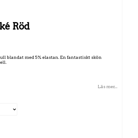
ké Röd
ll blandat med 5% elastan. En fantastiskt skön
ell.
Läs mer...