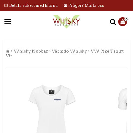
Betala säkert med klarna
Frågor? Maila oss
0
Whisky klubbar
Värmdö Whisky
VW Piké Tshirt
Vit