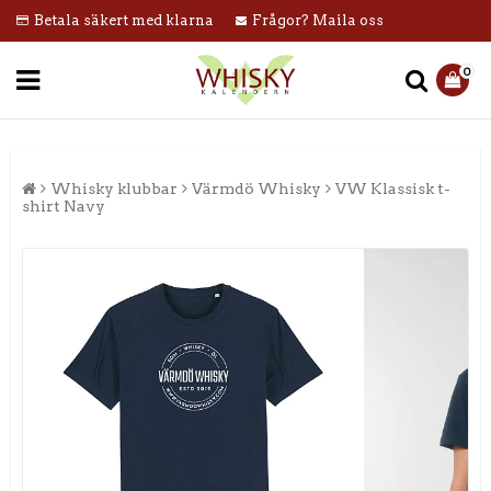
Betala säkert med klarna
Frågor? Maila oss
0
Whisky klubbar
Värmdö Whisky
VW Klassisk t-
shirt Navy